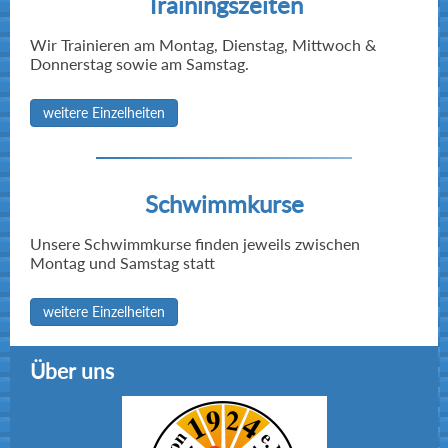
Trainingszeiten
28,04 Sekunden
50m
Wir Trainieren am Montag, Dienstag, Mittwoch &
Donnerstag sowie am Samstag.
Wettkampf 11 - 200m Rücken männlich
1. Platz in 2:28,74 Minuten
weitere Einzelheiten
Zwischenzeiten:
33,23 Sekunden
50m
Schwimmkurse
1:10,82 Minute
100m
Unsere Schwimmkurse finden jeweils zwischen
1:49,37 Minute
150m
Montag und Samstag statt
Wettkampf 15 - 50m Freistil männlich
weitere Einzelheiten
2. Platz in 25,56 Sekunden
Über uns
Wettkampf 19 - 100m Rücken männlich
1. Platz in 1:07,33 Minute
Zwischenzeiten: