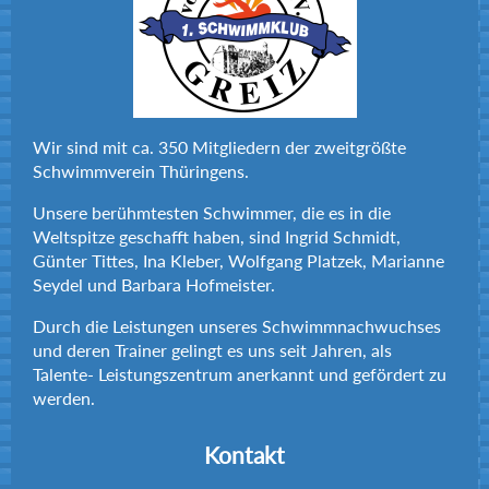
31,99 Sekunden
50m
Wettkampf 23 - 200m Freistil männlich
1. Platz in 2:17,85 Minuten
Wir sind mit ca. 350 Mitgliedern der zweitgrößte
Zwischenzeiten:
Schwimmverein Thüringens.
30,02 Sekunden
50m
Unsere berühmtesten Schwimmer, die es in die
Weltspitze geschafft haben, sind Ingrid Schmidt,
1:04,41 Minute
100m
Günter Tittes, Ina Kleber, Wolfgang Platzek, Marianne
Seydel und Barbara Hofmeister.
1:40,75 Minute
150m
Durch die Leistungen unseres Schwimmnachwuchses
Wettkampf 103 - 50m Rücken männlich
und deren Trainer gelingt es uns seit Jahren, als
Talente- Leistungszentrum anerkannt und gefördert zu
3. Platz in 29,82 Sekunden
werden.
Wettkampf 107 - 100m Freistil männlich
Kontakt
1. Platz in 56,56 Sekunden
Zwischenzeiten: