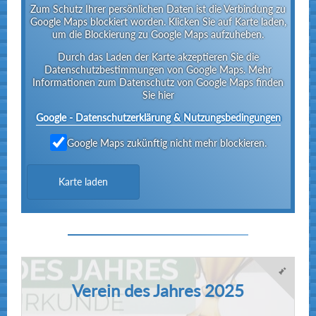
Zum Schutz Ihrer persönlichen Daten ist die Verbindung zu
Google Maps blockiert worden. Klicken Sie auf Karte laden,
3. Platz in 1:23,79 Minute
um die Blockierung zu Google Maps aufzuheben.
Zwischenzeiten:
Durch das Laden der Karte akzeptieren Sie die
Datenschutzbestimmungen von Google Maps. Mehr
40,00 Sekunden
50m
Informationen zum Datenschutz von Google Maps finden
Sie hier
Wettkampf 21 - 100m Schmetterling männlich
Google - Datenschutzerklärung & Nutzungsbedingungen
2. Platz in 1:21,73 Minute
Google Maps zukünftig nicht mehr blockieren.
Zwischenzeiten:
37,57 Sekunden
50m
Karte laden
Wettkampf 201 - 50m Schmetterling männlich
8. Platz in 34,84 Sekunden
Wettkampf 213 - 200m Lagen männlich
5. Platz in 2:52,85 Minuten
Verein des Jahres 2025
Zwischenzeiten: