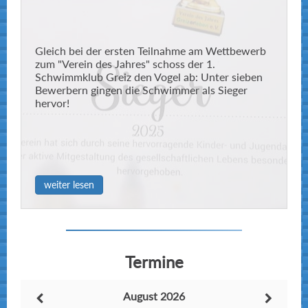
35,91 Sekunden
50m
1:19,60 Minute
100m
Gleich bei der ersten Teilnahme am Wettbewerb
zum "Verein des Jahres" schoss der 1.
2:13,19 Minuten
150m
Schwimmklub Greiz den Vogel ab: Unter sieben
Bewerbern gingen die Schwimmer als Sieger
hervor!
Wettkampf 219 - 100m Rücken männlich
4. Platz in 1:19,07 Minute
Zwischenzeiten:
38,66 Sekunden
50m
weiter lesen
Wettkampf 221 - 100m Schmetterling männlich
4. Platz in 1:19,30 Minute
Zwischenzeiten:
Termine
36,44 Sekunden
50m
August 2026